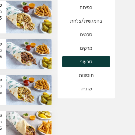
ש
בפיתה
מ
5
בחמגשית/צלחת
סלטים
ש
מרקים
מ
5
טבעוני
תוספות
ש
מ
שתייה
5
ש
מ
5