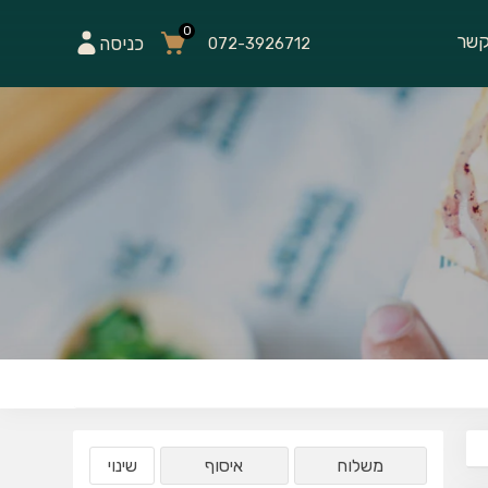
0
קשר
כניסה
072-3926712
משלוח
איסוף
שינוי