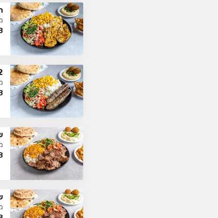
ח
מ
8
2 שיפודי
מ
8
ש
מ
8
ש
מ
8