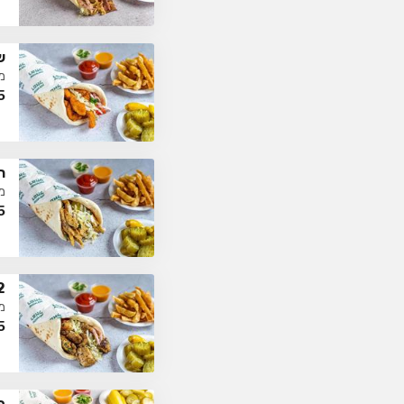
ש
מ
5
ח
מ
5
2 שיפ
מ
5
פ