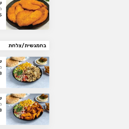
ש
מ
5
בחמגשית/צלחת
ש
מ
8
ש
מ
8