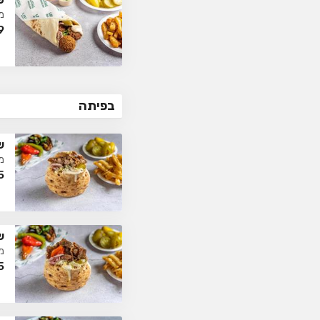
מ
9
בפיתה
ש
מ
5
ש
מ
5