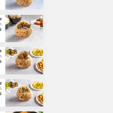
ש
מ
5
פ
מ
5
ש
מ
5