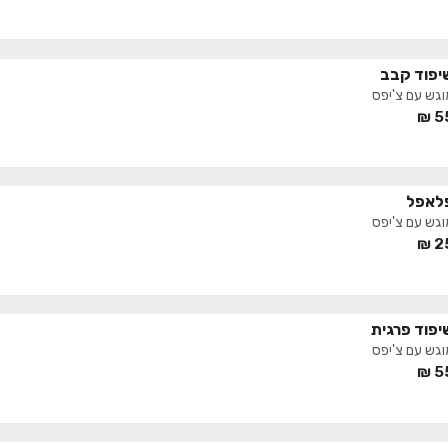
יפוד קבב
וגש עם צ'יפס
₪
5
לאפל
וגש עם צ'יפס
₪
2
יפוד פרגית
וגש עם צ'יפס
₪
5